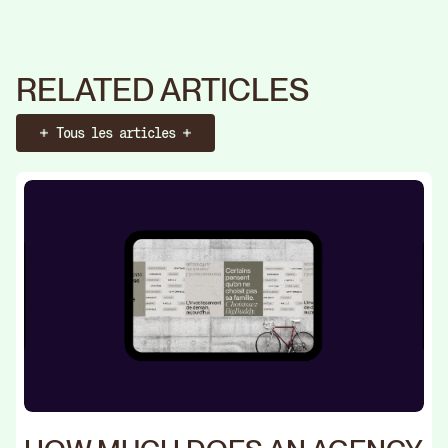
RELATED ARTICLES
Tous les articles
Booker un call
Identité
Web
Stratégie
Identité
Web
Str