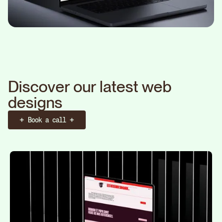
D
i
s
c
o
v
e
r
o
u
r
l
a
t
e
s
t
w
e
b
d
e
s
i
g
n
s
Book a call