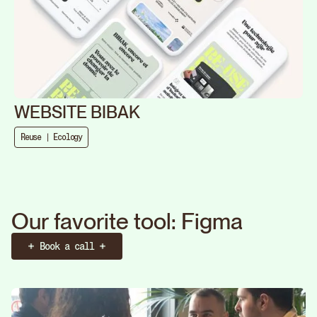
WEBSITE BIBAK
Reuse | Ecology
O
u
r
f
a
v
o
r
i
t
e
t
o
o
l
:
F
i
g
m
a
Book a call