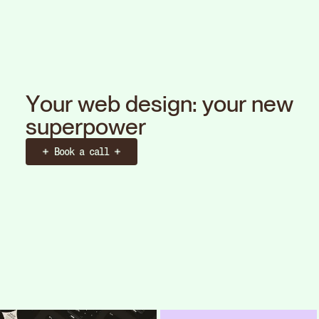
Y
o
u
r
w
e
b
d
e
s
i
g
n
:
y
o
u
r
n
e
w
s
u
p
e
r
p
o
w
e
r
Book a call