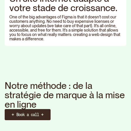
v
o
t
r
e
s
t
a
d
e
d
e
c
r
o
i
s
s
a
n
c
e
.
One of the big advantages of Figma is that it doesn't cost our
customers anything. No need to buy expensive licenses or
worry about updates (we take care of that part). It's all online,
accessible, and free for them. It's a simple solution that allows
you to focus on what really matters: creating a web design that
makes a difference.
N
o
t
r
e
m
é
t
h
o
d
e
:
d
e
l
a
s
t
r
a
t
é
g
i
e
d
e
m
a
r
q
u
e
à
l
a
m
i
s
e
e
n
l
i
g
n
e
Book a call