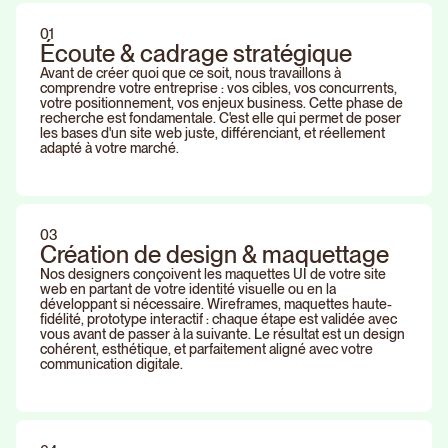
01
É
c
o
u
t
e
&
c
a
d
r
a
g
e
s
t
r
a
t
é
g
i
q
u
e
Avant de créer quoi que ce soit, nous travaillons à
comprendre votre entreprise : vos cibles, vos concurrents,
votre positionnement, vos enjeux business. Cette phase de
recherche est fondamentale. C'est elle qui permet de poser
les bases d'un site web juste, différenciant, et réellement
adapté à votre marché.
03
Création de design & maquettage
Nos designers conçoivent les maquettes UI de votre site
web en partant de votre identité visuelle ou en la
développant si nécessaire. Wireframes, maquettes haute-
fidélité, prototype interactif : chaque étape est validée avec
vous avant de passer à la suivante. Le résultat est un design
cohérent, esthétique, et parfaitement aligné avec votre
communication digitale.