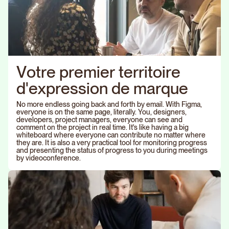
V
o
t
r
e
p
r
e
m
i
e
r
t
e
r
r
i
t
o
i
r
e
d
'
e
x
p
r
e
s
s
i
o
n
d
e
m
a
r
q
u
e
No more endless going back and forth by email. With Figma,
everyone is on the same page, literally. You, designers,
developers, project managers, everyone can see and
comment on the project in real time. It's like having a big
whiteboard where everyone can contribute no matter where
they are. It is also a very practical tool for monitoring progress
and presenting the status of progress to you during meetings
by videoconference.