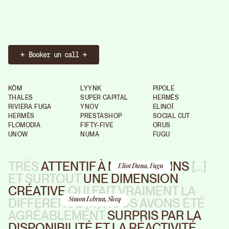
Booker un call
KÖM
LYYNK
PIPOLE
THALES
SUPER CAPITAL
HERMÈS
RIVIERA FUGA
YNOV
ELINOÏ
HERMÈS
PRESTASHOP
SOCIAL CUT
FLOMODIA
FIFTY-FIVE
ORUS
UNOW
NUMA
FUGU
TRÈS
ATTENTIF À NOS BESOINS
[...]
Eliot Dana, Fugu
ET SURTOUT
UNE DIMENSION
CRÉATIVE
QUI FAIT VRAIMENT LA
DIFFÉRENCE [...] NOUS AVONS ÉTÉ
Simon Lebrun, Sleeq
AGRÉABLEMENT
SURPRIS PAR LA
DISPONIBILITÉ ET LA RÉACTIVITÉ