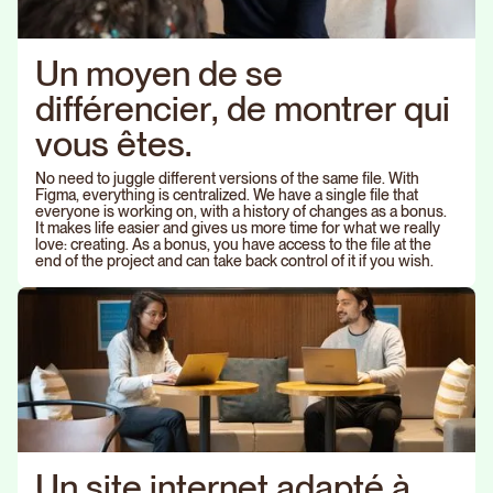
U
n
m
o
y
e
n
d
e
s
e
d
i
f
f
é
r
e
n
c
i
e
r
,
d
e
m
o
n
t
r
e
r
q
u
i
v
o
u
s
ê
t
e
s
.
No need to juggle different versions of the same file. With
Figma, everything is centralized. We have a single file that
everyone is working on, with a history of changes as a bonus.
It makes life easier and gives us more time for what we really
love: creating. As a bonus, you have access to the file at the
end of the project and can take back control of it if you wish.
U
n
s
i
t
e
i
n
t
e
r
n
e
t
a
d
a
p
t
é
à