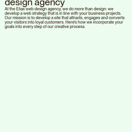
d
e
s
i
g
n
a
g
e
n
c
y
At the Elias web design agency, we do more than design: we
develop a web strategy that is in line with your business projects.
Our mission is to develop a site that attracts, engages and converts
your visitors into loyal customers. Here's how we incorporate your
goals into every step of our creative process.
P
r
a
g
m
a
t
i
c
d
e
s
i
g
n