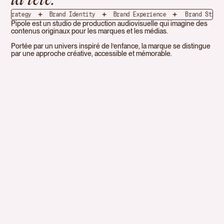
la tête.
rategy
Brand Identity
Brand Experience
Brand Strategy
Pipole est un studio de production audiovisuelle qui imagine des
contenus originaux pour les marques et les médias.
Portée par un univers inspiré de l’enfance, la marque se distingue
par une approche créative, accessible et mémorable.