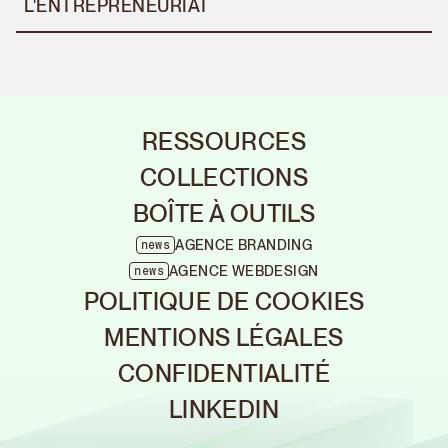
L'ENTREPRENEURIAT
Agen
Rebr
Fermer
Nous som
Découvrez
créateurs
Nous tran
tous les
des projet
RESSOURCES
marque à f
projets
Fermer
COLLECTIONS
Brand &
CHANCE
Quand la
Agen
Web du
BOÎTE À OUTILS
technique
Webd
Studio
AGENCE BRANDING
news
Fermer
est au
Nous som
Elias
AGENCE WEBDESIGN
news
créateurs
Dernier article
service des
Nous tran
POLITIQUE DE COOKIES
des projet
Portfolio
émotions
marque à f
Les logos les plus célèbres de la
MENTIONS LÉGALES
SNOB DOG
planète : inspirations et
Notre
Toutes nos
CONFIDENTIALITÉ
expertise
Agen
créations
collections
LINKEDIN
Webf
de
Nous som