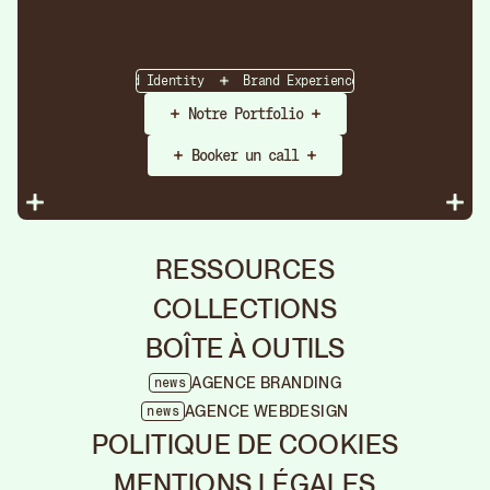
Strategy
Brand Identity
Brand Experience
Brand Strateg
Notre Portfolio
Booker un call
RESSOURCES
COLLECTIONS
BOÎTE À OUTILS
AGENCE BRANDING
news
Agen
AGENCE WEBDESIGN
news
Rebr
POLITIQUE DE COOKIES
Fermer
Nous som
Découvrez
MENTIONS LÉGALES
créateurs