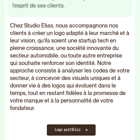
Rebr
l’esprit de ses clients.
agen
We are br
Chez Studio Elias, nous accompagnons nos
creators.
Close
transform 
clients à créer un logo adapté à leur marché et à
Close
into brand
Discover all
leur vision, qu’ils soient une startup tech en
CHANCE
When
the Brand &
pleine croissance, une société innovante du
technique
Webd
secteur automobile, ou toute autre entreprise
Web projects
qui souhaite renforcer son identité. Notre
Close
is at the
agen
of Studio
approche consiste à analyser les codes de votre
Last article
service of
We are br
Elias
secteur, à concevoir des visuels uniques et à
creators.
emotions
transform 
The most famous logos on the
donner vie à des logos qui évoluent dans le
into brand
Portfolio
SNOB DOG
temps, tout en restant fidèles à la promesse de
planet: inspirations and
Our
expertise
votre marque et à la personnalité de votre
creations
All our
Webf
fondateur.
collections of
agen
achievements
We are br
Logo portfolio
creators.
transform 
Read the article
Discover
into brand