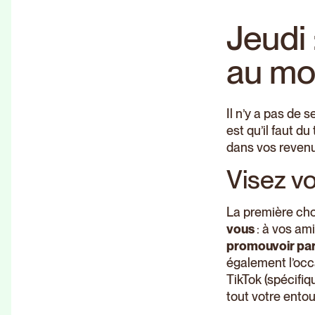
Jeudi 
au mo
Il n’y a pas de 
est qu’il faut d
dans vos reven
Visez v
La première cho
vous
: à vos ami
promouvoir par
également l’occ
TikTok (spécifiq
tout votre ento