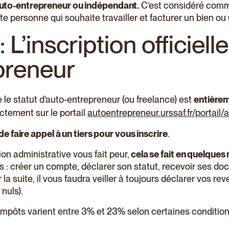
auto-entrepreneur ou indépendant.
C’est considéré comme 
te personne qui souhaite travailler et facturer un bien ou 
: L’inscription officiell
preneur
ue le statut d’auto-entrepreneur (ou freelance) est
entièrem
rectement sur le portail
autoentrepreneur.urssaf.fr/portail/
e de faire appel à un tiers pour vous inscrire
.
on administrative vous fait peur,
cela se fait en quelques
s : créer un compte, déclarer son statut, recevoir ses do
la suite, il vous faudra veiller à toujours déclarer vos r
 nuls).
 impôts varient entre 3% et 23% selon certaines condition