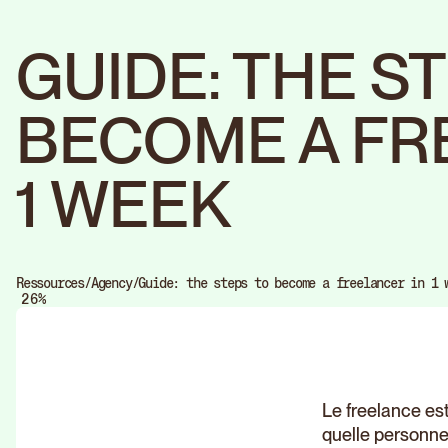
GUIDE: THE S
BECOME A FR
1 WEEK
0
1
2
3
0
4
Ressources
/
Agency
/
Guide: the steps to become a freelancer in 1 
1
5
%
2
6
3
7
4
8
5
9
6
7
8
9
Le freelance es
quelle personne