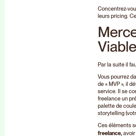
Concentrez-vous
leurs pricing. C
Merce
Viabl
Par la suite il 
Vous pourrez da
de « MVP », il 
service. Il se c
freelance un pr
palette de coule
storytelling (vot
Ces éléments s
freelance,
avoir 