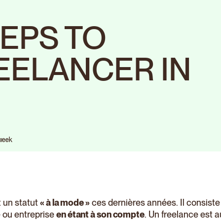
TEPS TO
EELANCER IN
week
t un statut
« à la mode »
ces dernières années. Il consiste 
 ou entreprise
en étant à son compte
. Un freelance est 