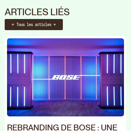
ARTICLES LIÉS
Tous les articles
Booker un call
Identité
Web
Stratégie
Identité
Web
Str
REBRANDING DE BOSE : UNE