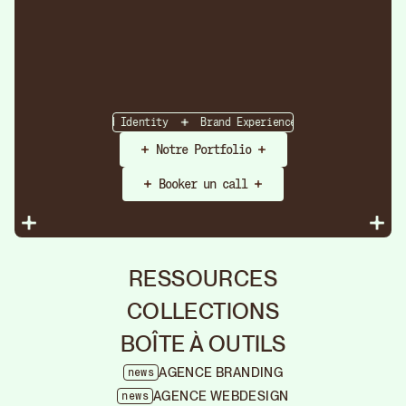
Strategy
Brand Identity
Brand Experience
Brand Strateg
Notre Portfolio
Booker un call
RESSOURCES
COLLECTIONS
BOÎTE À OUTILS
AGENCE BRANDING
news
Agen
AGENCE WEBDESIGN
news