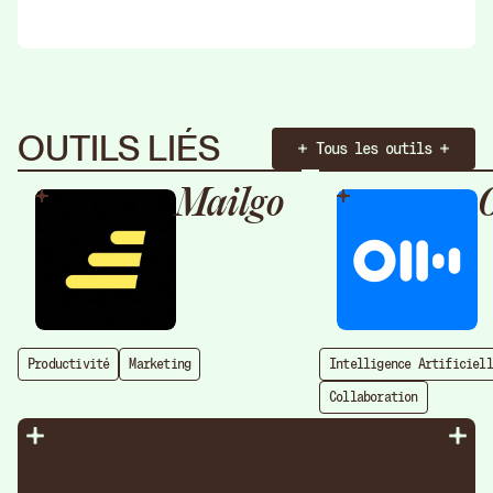
OUTILS LIÉS
Tous les outils
Mailgo
O
Productivité
Marketing
Intelligence Artificiell
Collaboration