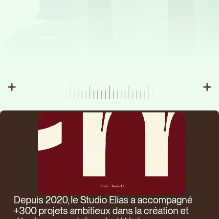
créations
collections
Webf
de
Nous som
réalisations
créateurs
Nous tran
des projet
Lire l'article
Découvrir
marque à f
FUGA FAMILY
Depuis 2020, le Studio Elias a accompagné
+300 projets ambitieux dans la création et