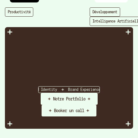
Productivité
Développement
Intelligence Artificiel
Strategy
Brand Identity
Brand Experience
Brand Strateg
Notre Portfolio
Booker un call