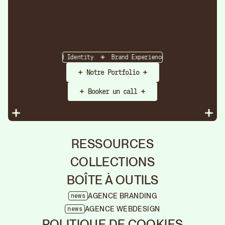
Strategy
Brand Identity
Brand Experience
Brand Strateg
Notre Portfolio
Booker un call
RESSOURCES
COLLECTIONS
BOÎTE À OUTILS
AGENCE BRANDING
news
Agen
AGENCE WEBDESIGN
news
Rebr
Fermer
POLITIQUE DE COOKIES