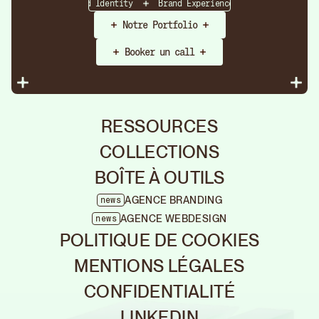
Strategy
Brand Identity
Brand Experience
Brand Strateg
Notre Portfolio
Booker un call
RESSOURCES
COLLECTIONS
BOÎTE À OUTILS
Agen
AGENCE BRANDING
news
Rebr
Fermer
AGENCE WEBDESIGN
news
Nous som
Découvrez
POLITIQUE DE COOKIES
créateurs
Nous tran
tous les
des projet
MENTIONS LÉGALES
marque à f
projets
CONFIDENTIALITÉ
Fermer
Brand &
CHANCE
LINKEDIN
Quand la