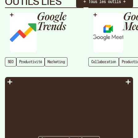
OUTILS LIÉS
Tous les outils
Google
Goo
Trends
Me
SEO
Productivité
Marketing
Collaboration
Producti