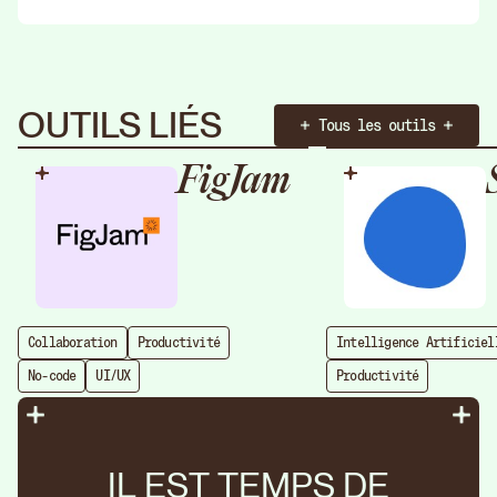
OUTILS LIÉS
Tous les outils
FigJam
Collaboration
Productivité
Intelligence Artificiel
No-code
UI/UX
Productivité
I
L
E
S
T
T
E
M
P
S
D
E