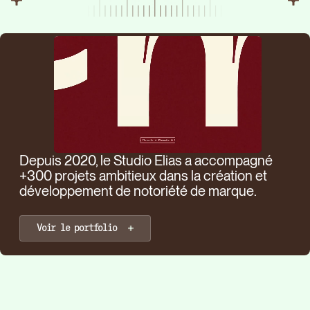
Nous tran
des projet
Lire l'article
Découvrir
marque à f
FUGA FAMILY
Depuis 2020, le Studio Elias a accompagné
+300 projets ambitieux dans la création et
développement de notoriété de marque.
Voir le portfolio