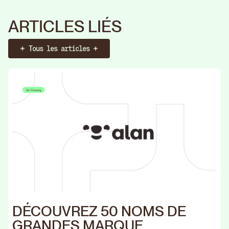
ARTICLES LIÉS
Tous les articles
Booker un call
Identité
Web
Stratégie
Identité
Web
Str
DÉCOUVREZ 50 NOMS DE
Agen
GRANDES MARQUE
Rebr
Fermer